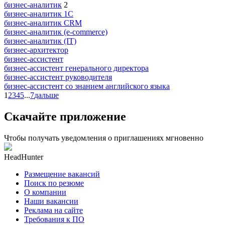
бизнес-аналитик
2
бизнес-аналитик 1С
бизнес-аналитик CRM
бизнес-аналитик (e-commerce)
бизнес-аналитик (IT)
бизнес-архитектор
бизнес-ассистент
бизнес-ассистент генерального директора
бизнес-ассистент руководителя
бизнес-ассистент со знанием английского языка
1
2
3
4
5
...
7
дальше
Скачайте приложение
Чтобы получать уведомления о приглашениях мгновенно
HeadHunter
Размещение вакансий
Поиск по резюме
О компании
Наши вакансии
Реклама на сайте
Требования к ПО