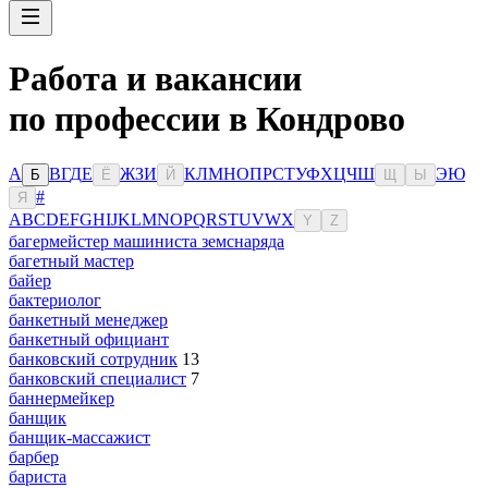
Работа и вакансии
по профессии в Кондрово
А
В
Г
Д
Е
Ж
З
И
К
Л
М
Н
О
П
Р
С
Т
У
Ф
Х
Ц
Ч
Ш
Э
Ю
Б
Ё
Й
Щ
Ы
#
Я
A
B
C
D
E
F
G
H
I
J
K
L
M
N
O
P
Q
R
S
T
U
V
W
X
Y
Z
багермейстер машиниста земснаряда
багетный мастер
байер
бактериолог
банкетный менеджер
банкетный официант
банковский сотрудник
13
банковский специалист
7
баннермейкер
банщик
банщик-массажист
барбер
бариста