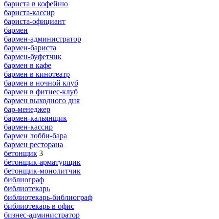
бариста в кофейню
бариста-кассир
бариста-официант
бармен
бармен-администратор
бармен-бариста
бармен-буфетчик
бармен в кафе
бармен в кинотеатр
бармен в ночной клуб
бармен в фитнес-клуб
бармен выходного дня
бар-менеджер
бармен-кальянщик
бармен-кассир
бармен лобби-бара
бармен ресторана
бетонщик
3
бетонщик-арматурщик
бетонщик-монолитчик
библиограф
библиотекарь
библиотекарь-библиограф
библиотекарь в офис
бизнес-администратор